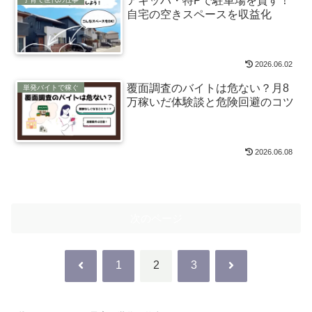
アキッパ・特Pで駐車場を貸す！
自宅の空きスペースを収益化
2026.06.02
覆面調査のバイトは危ない？月8
単発バイトで稼ぐ
万稼いだ体験談と危険回避のコツ
2026.06.08
次のページ
前
次
1
2
3
へ
へ