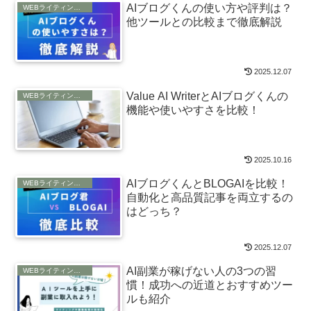
AIブログくんの使い方や評判は？
WEBライティングの仕事
他ツールとの比較まで徹底解説
2025.12.07
Value AI WriterとAIブログくんの
WEBライティングの仕事
機能や使いやすさを比較！
2025.10.16
AIブログくんとBLOGAIを比較！
WEBライティングの仕事
自動化と高品質記事を両立するの
はどっち？
2025.12.07
AI副業が稼げない人の3つの習
WEBライティングの仕事
慣！成功への近道とおすすめツー
ルも紹介