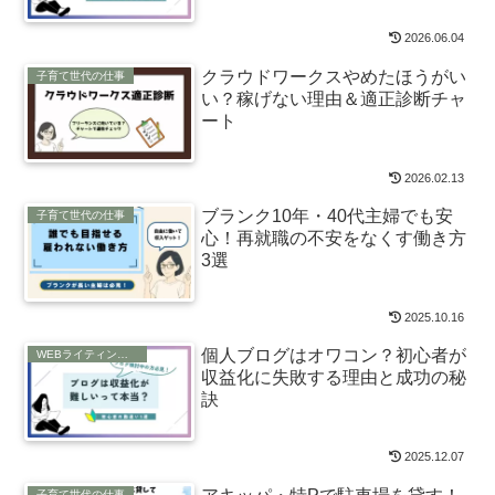
2026.06.04
クラウドワークスやめたほうがい
子育て世代の仕事
い？稼げない理由＆適正診断チャ
ート
2026.02.13
ブランク10年・40代主婦でも安
子育て世代の仕事
心！再就職の不安をなくす働き方
3選
2025.10.16
個人ブログはオワコン？初心者が
WEBライティングの仕事
収益化に失敗する理由と成功の秘
訣
2025.12.07
子育て世代の仕事