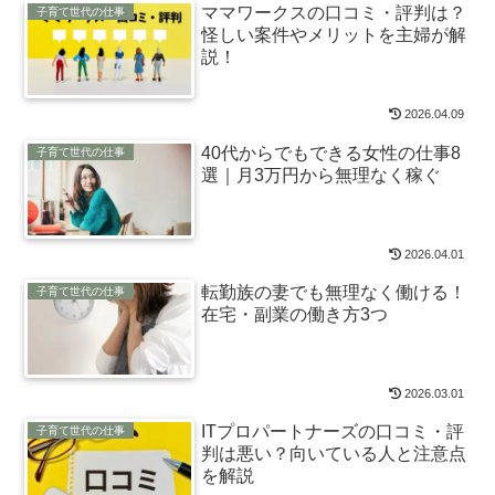
ママワークスの口コミ・評判は？
子育て世代の仕事
怪しい案件やメリットを主婦が解
説！
2026.04.09
40代からでもできる女性の仕事8
子育て世代の仕事
選｜月3万円から無理なく稼ぐ
2026.04.01
転勤族の妻でも無理なく働ける！
子育て世代の仕事
在宅・副業の働き方3つ
2026.03.01
ITプロパートナーズの口コミ・評
子育て世代の仕事
判は悪い？向いている人と注意点
を解説