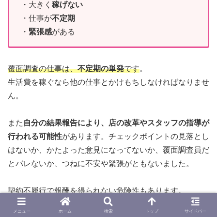
・大きく
稼げない
・仕事が
不定期
・
緊張感
がある
覆面調査の仕事は、
不定期の単発
です
。
生活費を稼ぐなら他の仕事とかけもちしなければなりませ
ん。
また
自分の結果報告により、店の改革やスタッフの指導が
行われる可能性
があります。チェックポイントの見落とし
はないか、かたよった意見になってないか、覆面調査員だ
とバレないか、つねに不安や緊張がともないました。
契約不履行で報酬を得られない危険性もあります。
メニュー
ホーム
検索
トップ
サイドバー