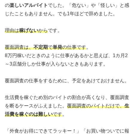
の
楽しいアルバイト
でした。「危ない」や「怪しい」と感
じたこともありません。でも1年ほどで辞めました。
理由は
稼げない
から
です。
覆面調査は、
不定期
で
単発
の仕事です
。
8万円稼いだときのように仕事があるかと思えば、1カ月2
～3店舗分しか仕事が入らないときもあります。
覆面調査の仕事をするために、予定をあけておけません。
生活費を稼ぐため別のバイトの割合が高くなり、覆面調査
を断るケースがふえました。
覆面調査のバイトだけで、
生
活費を稼ぐのは難しい
です
。
「外食がお得にできてラッキー！」「お買い物ついでに報