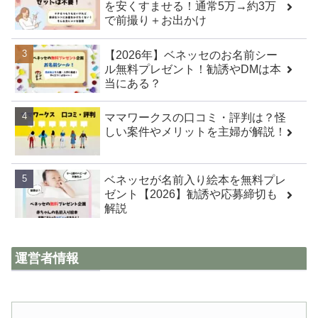
を安くすませる！通常5万→約3万
で前撮り＋お出かけ
【2026年】ベネッセのお名前シー
ル無料プレゼント！勧誘やDMは本
当にある？
ママワークスの口コミ・評判は？怪
しい案件やメリットを主婦が解説！
ベネッセが名前入り絵本を無料プレ
ゼント【2026】勧誘や応募締切も
解説
運営者情報