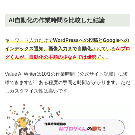
AI自動化の作業時間を比較した結論
キーワード入力だけで
WordPressへの投稿とGoogleへの
インデックス通知、画像入力まで自動化
されている
AIブロ
グくんが、自動化の手順の少なさでは
優勢
です
。
Value AI Writerは10/1の作業時間（公式サイト記載）に短
縮できますが、ある程度の手間と時間がかかります。ただ
しカスタマイズ性は高いです。