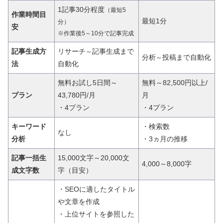
1記事30分程度
（最短5
作業時間
目
最短1分
分）
安
※作業後5～10分
で記事完成
記事生成方
リサーチ
記事生成まで
～
分析
投稿まで自動化
～
法
自動化
無料お試し5日間～
無料～82,500円以上/
プラン
43,780円/月
月
・4プラン
・4プラン
キーワード
・検索数
なし
分析
・3ヵ月の推移
記事一括生
15,000文字～20,000文
4,000～8,000字
成文字数
字（目安）
・SEOに適したタイトル
や文章を作成
・上位サイトを参照した