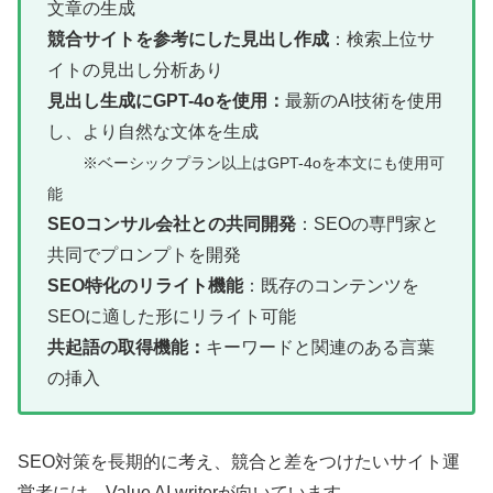
文章の生成
競合サイトを参考にした見出し作成
：検索上位サ
イトの見出し分析あり
見出し生成にGPT-4oを使用：
最新のAI技術を使用
し、より自然な文体を生成
※ベーシックプラン以上はGPT-4oを本文にも使用可
能
SEOコンサル会社との共同開発
：SEOの専門家と
共同でプロンプトを開発
SEO特化のリライト機能
：既存のコンテンツを
SEOに適した形にリライト可能
共起語の取得機能：
キーワードと関連のある言葉
の挿入
SEO対策を長期的に考え、競合と差をつけたいサイト運
営者には、Value AI writerが向いています。