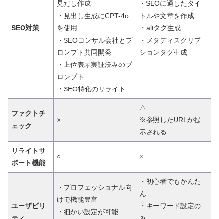
見だし作成
SEOに適したタイ
・
・見出し生成にGPT-4o
トルや文章を作成
SEO対策
を使用
・altタグ生成
・SEOコンサル会社とプ
・メタディスクリプ
ロンプト共同開発
ションタグ生成
・上位表示実証済みのプ
ロンプト
・SEO特化のリライト
△
ファクトチ
×
※参照した
URLが提
ェック
示される
リライトサ
○
×
ポート機能
・初心者でもかんた
・プロフェッショナル向
ん
けで機能豊富
ユーザビリ
・キーワード設定の
・細かい設定が可能
ティ
み