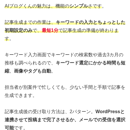
AIブログくんの魅力は、機能の
シンプル
さです
。
記事生成までの作業は、
キーワードの入力とちょっとした
初期設定のみ
で、
最短1分
で記事生成の準備が終わりま
す
。
キーワード入力画面でキーワードの検索数や過去3カ月の
推移も調べられるので、
キーワード選定にかかる時間も短
縮
。
画像やタグも自動
。
担当者が別案件で忙しくても、少ない手間と手順で記事を
生成できます。
記事生成後の受け取り方法は、2パターン。
WordPressと
連携させて投稿まで完了させるか、メールでの受信を選択
可能
です。