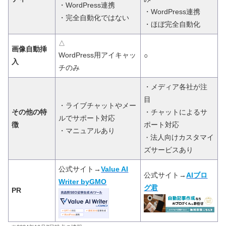
・WordPress連携
・WordPress連携
・完全
自動化
ではない
・ほぼ完全自動化
△
画像自動挿
WordPress用アイキャッ
○
入
チのみ
・メディア各社が注
目
・ライブチャットやメー
その他の特
・チャットによるサ
ルでサポート対応
徴
ポート対応
・マニュアルあり
法人向けカスタマイ
・
ズサービスあり
公式サイト→
Value AI
公式サイト→
AIブロ
Writer byGMO
グ君
PR