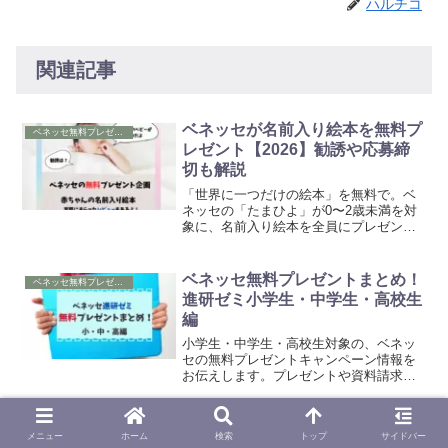
ハルチコ
関連記事
ベネッセが名前入り絵本を無料プ
ベネッセ無料プレゼント
レゼント【2026】勧誘や応募締
切も解説
「世界に一つだけの絵本」を無料で。ベ
ネッセの「たまひよ」が0〜2歳未満を対
象に、名前入り絵本を全員にプレゼント
中！登場人物に我が子の名前が登場する
特別感。応募締切や勧誘の有無、もらっ
た体験談まで詳しく解説。
ベネッセ無料プレゼントまとめ！
ベネッセ無料プレゼント
進研ゼミ小学生・中学生・高校生
編
小学生・中学生・高校生対象の、ベネッ
セの無料プレゼントキャンペーン情報を
お伝えします。プレゼントや資料請求の
内容だけでなく、応募方法や勧誘などを
解説。勧誘が心配な人のために、DMの停
止方法までお伝えします。
【2026年最新版】ベネッセの本
ベネッセ無料プレゼント
メニュー
ホーム
検索
トップ
サイドバー