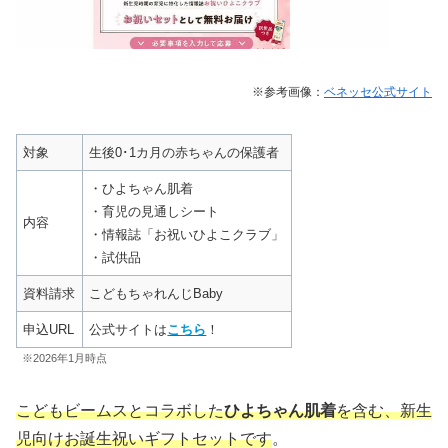
※参考画像：
ベネッセ公式サイト
対象
生後0･1カ月の赤ちゃんの保護者
・ひよちゃん肌着
・育児の見通しシート
内容
・情報誌「お祝いひよこクラブ」
・試供品
資料請求
こどもちゃれんじBaby
申込URL
公式サイトは
こちら
！
※2026年1月時点
こどもビームスとコラボした
ひよちゃん肌着
を含む、新生
児向けお誕生祝いギフトセットです
。