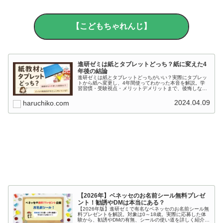
【こどもちゃれんじ】
進研ゼミは紙とタブレットどっち？紙に変えた4
年後の結論
進研ゼミは紙とタブレットどっちがいい？実際にタブレッ
トから紙へ変更し、4年間使ってわかった本音を解説。学
習習慣・受験視点・メリットデメリットまで、後悔しない
選び方をまとめました。
2024.04.09
haruchiko.com
【2026年】ベネッセのお名前シール無料プレゼ
ント！勧誘やDMは本当にある？
【2026年版】進研ゼミで有名なベネッセのお名前シール無
料プレゼントを解説。対象は0～18歳。実際に応募した体
験から、勧誘やDMの有無、シールの使い道を詳しく紹介し