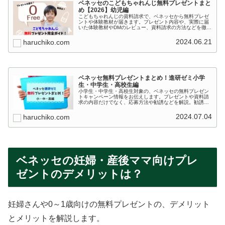
ベネッセのこどもちゃれんじ無料プレゼントまと
め【2026】幼児編
こどもちゃれんじの資料請求で、ベネッセから無料プレゼ
ントや体験教材が届きます。プレゼント内容や、実際に届
いた体験教材やDMのレビュー、資料請求の方法などを徹底
解説。また入会特典や紹介制度、資料請求不要のプレゼン
トなどにも触れています。
2024.06.21
haruchiko.com
ベネッセ無料プレゼントまとめ！進研ゼミ小学
生・中学生・高校生編
小学生・中学生・高校生対象の、ベネッセの無料プレゼン
トキャンペーン情報をお伝えします。プレゼントや資料請
求の内容だけでなく、応募方法や勧誘などを解説。勧誘が
心配な人のために、DMの停止方法までお伝えします。
2024.07.04
haruchiko.com
ベネッセの妊婦・産後ママ向けプレ
ゼントのデメリットは？
妊婦さんや0～1歳向けの無料プレゼントの、デメリット
とメリットを解説します。